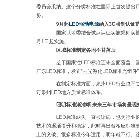
委员会采纳。这个分类标准在国际上首次提出用表
势。
9月起
LED
驱动电源
纳入3C强制认证
国家认监委结合试点认证实施规则实施
月1日起实施。
区域标准制定各地不甘落后
鉴于国家性LED标准还未全面覆盖，国内
广东LED标准，发布“去光源化LED标准光组件
在制定标准方面，泉州LED行业也不甘
订泉州LED地方质量标准体系。
照明标准渐清晰 未来三年市场将呈现
LED标准缺失一直被诟病，也为行业健
技术的逐渐提升和稳定，此时再出台相应标准更
上的突破。很多标准今年适用，明年就不行。