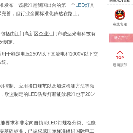
关注东方普照
准发布，该标准是我国出台的第一个
LED
灯
具
尽完善，但行业全面标准化依然在路上。
在线客服
，包括由江门高新区企业江门市骏达光电科技有
进入产品
首次制定。
额定电压250V以下直流电和1000V以下交
系统。
返回顶部
照明控制、应用接口规范以及加速检测方法等领
8，欧盟制定的LED防爆灯新能效标准也于2014
性能要求和非定向自镇流LED灯规格分类、性能
重要基础标准，已被权威国际标准组织国际电工