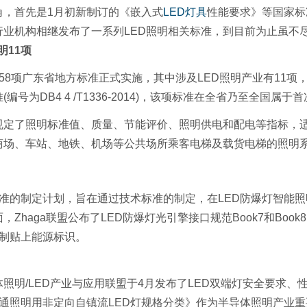
角，首先是1月初新制订的《嵌入式
LED
灯具
性能要求》等国家标
业机构相继发布了一系列LED照明相关标准，到目前为止虽不
明11项
项广东省地方标准正式实施，其中涉及LED照明产业有11项
号为DB4 4 /T1336-2014)，该项标准在全省乃至全国属于
了照明标准值、质量、节能评价、照明供电和配电等指标，适用于
商场、车站、地铁、机场等公共场所乘客电梯及载货电梯的照明
准的制定计划，旨在通过技术标准的制定，在LED防爆灯智能
haga联盟公布了LED防爆灯光引擎接口规范Book7和Book
强制贴上能源标识。
照明/LED产业与应用联盟于4月发布了LED双端灯安全要求、
普通照明用非定向自镇流LED灯规格分类》作为半导体照明产业